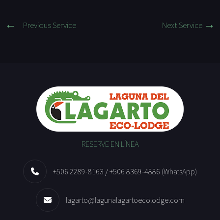
Previous Service
Next Service
RESERVE EN LÍNEA
+506 2289-8163 / +506 8369-4886 (WhatsApp)
lagarto@lagunalagartoecolodge.com